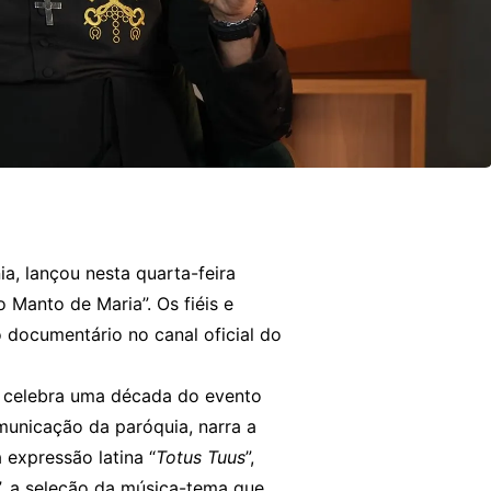
, lançou nesta quarta-feira
 Manto de Maria”. Os fiéis e
o documentário no
canal oficial do
 celebra uma década do evento
municação da paróquia, narra a
 expressão latina “
Totus Tuus
”,
”, a seleção da música-tema que