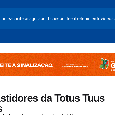
home
acontece agora
política
esporte
entretenimento
vídeos
stidores da Totus Tuus
s