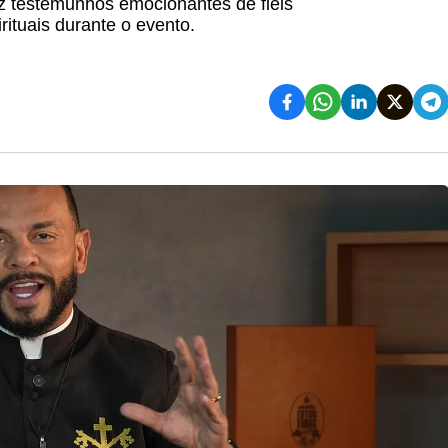
az testemunhos emocionantes de fiéis
ituais durante o evento.