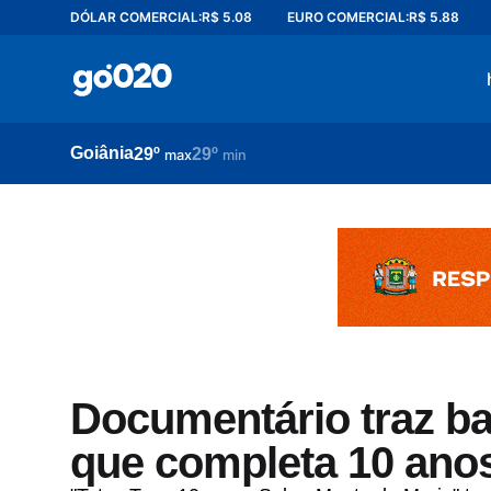
DÓLAR COMERCIAL:
R$ 5.08
EURO COMERCIAL:
R$ 5.88
Home
acontece agora
política
Goiânia
29º
29º
esporte
max
min
entretenimento
vídeos
pod020
Documentário traz ba
que completa 10 ano