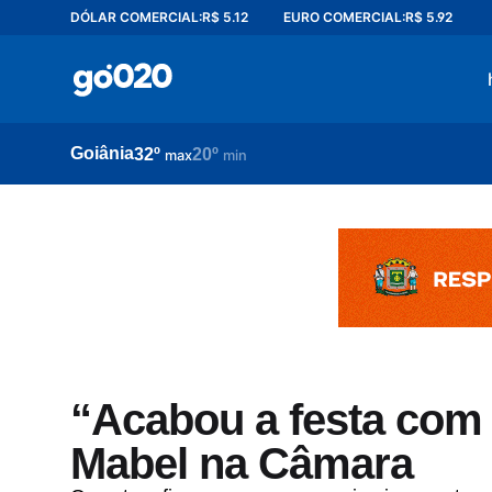
DÓLAR COMERCIAL:
R$ 5.12
EURO COMERCIAL:
R$ 5.92
Home
acontece agora
política
Goiânia
32º
20º
esporte
max
min
entretenimento
vídeos
pod020
“Acabou a festa com d
Mabel na Câmara