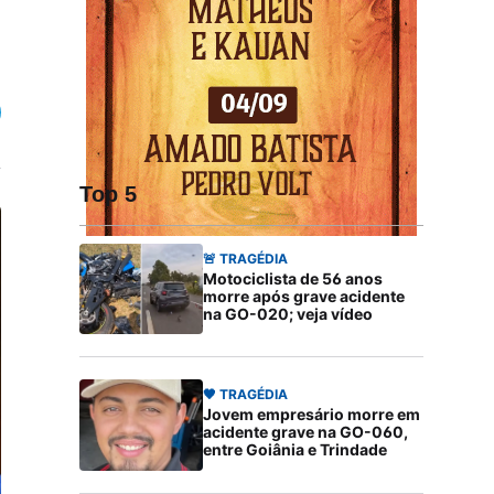
Top 5
🚨 TRAGÉDIA
Motociclista de 56 anos
morre após grave acidente
na GO-020; veja vídeo
🖤 TRAGÉDIA
Jovem empresário morre em
acidente grave na GO-060,
entre Goiânia e Trindade