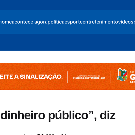
home
acontece agora
política
esporte
entretenimento
vídeos
inheiro público”, diz