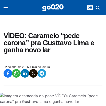
Home
acontece agora
política
esporte
entretenimento
VÍDEO: Caramelo “pede
vídeos
carona” pra Gusttavo Lima e
pod020
ganha novo lar
22 de abril de 2025
·
4 min de leitura