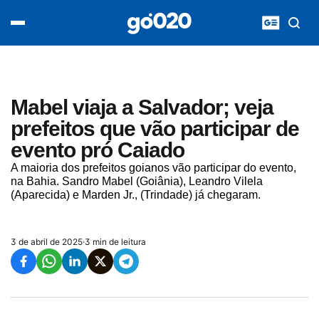
Home
acontece agora
política
esporte
entretenimento
Mabel viaja a Salvador; veja
vídeos
prefeitos que vão participar de
pod020
evento pró Caiado
A maioria dos prefeitos goianos vão participar do evento,
na Bahia. Sandro Mabel (Goiânia), Leandro Vilela
(Aparecida) e Marden Jr., (Trindade) já chegaram.
3 de abril de 2025
·
3 min de leitura