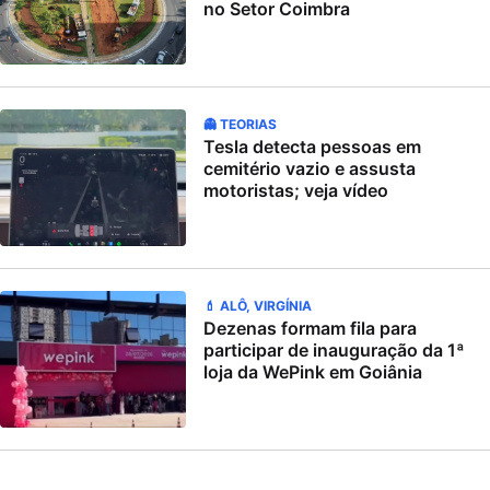
no Setor Coimbra
👻 TEORIAS
Tesla detecta pessoas em
cemitério vazio e assusta
motoristas; veja vídeo
💄 ALÔ, VIRGÍNIA
Dezenas formam fila para
participar de inauguração da 1ª
loja da WePink em Goiânia