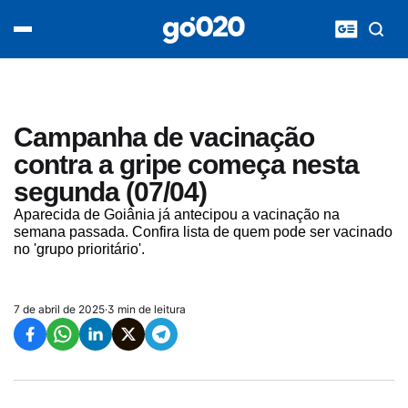
Home
acontece agora
política
esporte
entretenimento
Campanha de vacinação
vídeos
contra a gripe começa nesta
pod020
segunda (07/04)
Aparecida de Goiânia já antecipou a vacinação na
semana passada. Confira lista de quem pode ser vacinado
no 'grupo prioritário'.
7 de abril de 2025
·
3 min de leitura