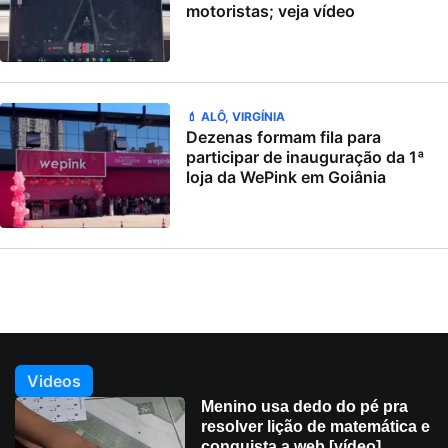
motoristas; veja vídeo
💄 ALÔ, VIRGÍNIA
Dezenas formam fila para
participar de inauguração da 1ª
loja da WePink em Goiânia
Videos
Menino usa dedo do pé pra
resolver lição de matemática e
conquista a web [vídeo]