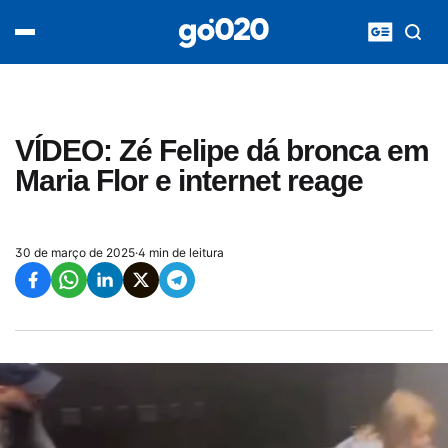
Home
acontece agora
política
esporte
entretenimento
VÍDEO: Zé Felipe dá bronca em
vídeos
Maria Flor e internet reage
pod020
30 de março de 2025
·
4 min de leitura