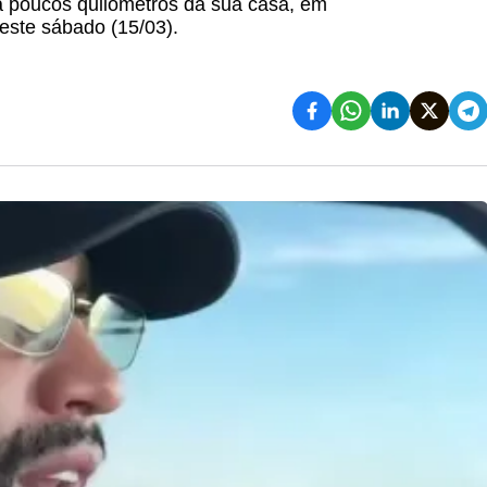
 a poucos quilômetros da sua casa, em
neste sábado (15/03).