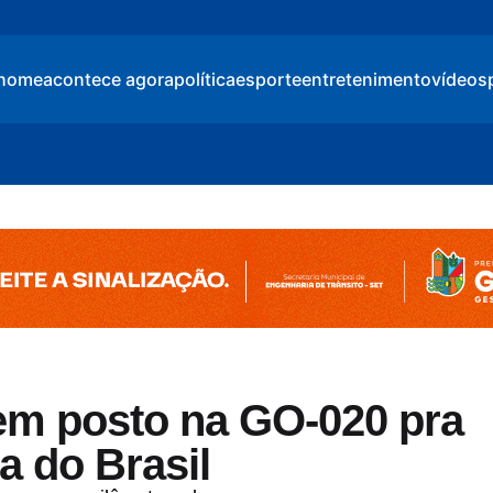
home
acontece agora
política
esporte
entretenimento
vídeos
em posto na GO-020 pra
 do Brasil