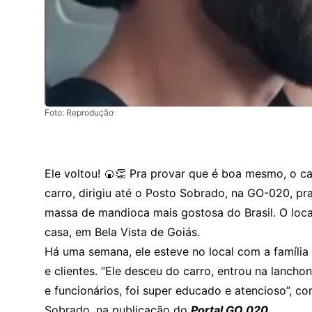
Foto: Reprodução
Ele voltou! 🍘👏 Pra provar que é boa mesmo, o c
carro, dirigiu até o Posto Sobrado, na GO-020, p
massa de mandioca mais gostosa do Brasil. O loca
casa, em Bela Vista de Goiás.
Há uma semana, ele esteve no local
com a família 
e clientes. “Ele desceu do carro, entrou na lancho
e funcionários, foi super educado e atencioso”, co
Sobrado, na
publicação do
Portal GO 020
.