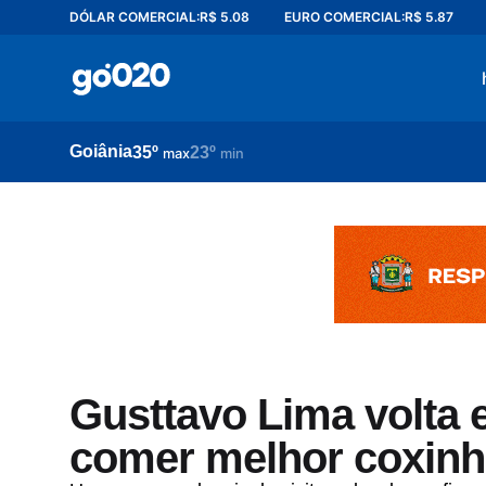
DÓLAR COMERCIAL:
R$ 5.08
EURO COMERCIAL:
R$ 5.87
Home
acontece agora
política
Goiânia
35º
23º
esporte
max
min
entretenimento
vídeos
pod020
Gusttavo Lima volta 
comer melhor coxinha