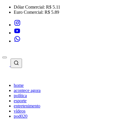
Dólar Comercial:
R$ 5.11
Euro Comercial:
R$ 5.89
home
acontece agora
política
esporte
entretenimento
vídeos
pod020