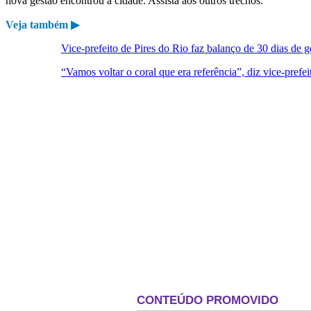
nova gestão encontrou a cidade. Assista aos outros trechos.
Veja também ▶
Vice-prefeito de Pires do Rio faz balanço de 30 dias de 
“Vamos voltar o coral que era referência”, diz vice-prefei