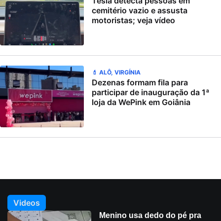
Tesla detecta pessoas em
cemitério vazio e assusta
motoristas; veja vídeo
💄 ALÔ, VIRGÍNIA
Dezenas formam fila para
participar de inauguração da 1ª
loja da WePink em Goiânia
Videos
Menino usa dedo do pé pra