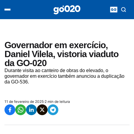
Home
acontece agora
política
esporte
entretenimento
Governador em exercício,
vídeos
Daniel Vilela, vistoria viaduto
pod020
da GO-020
Durante visita ao canteiro de obras do elevado, o
governador em exercício também anunciou a duplicação
da GO-536.
11 de fevereiro de 2025
·
2 min de leitura