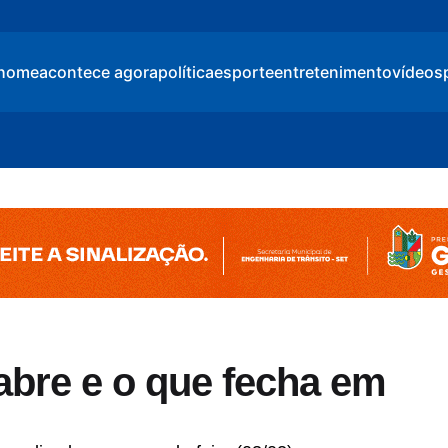
home
acontece agora
política
esporte
entretenimento
vídeos
 abre e o que fecha em