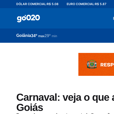
DÓLAR COMERCIAL:
R$ 5.08
EURO COMERCIAL:
R$ 5.87
Home
acontece agora
política
Goiânia
34º
29º
esporte
max
min
entretenimento
vídeos
pod020
Carnaval: veja o que
Goiás