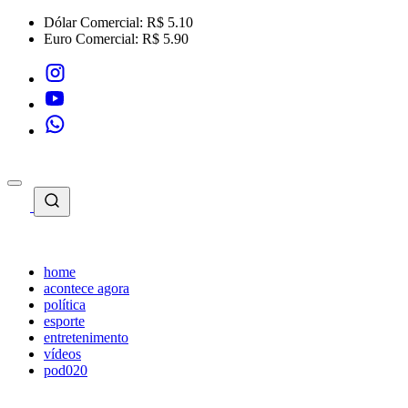
Dólar Comercial:
R$ 5.10
Euro Comercial:
R$ 5.90
home
acontece agora
política
esporte
entretenimento
vídeos
pod020