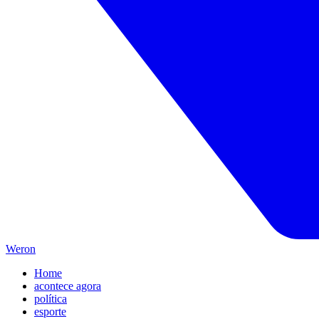
Weron
Home
acontece agora
política
esporte