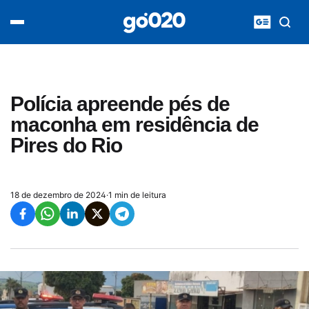
Home
acontece agora
política
esporte
entretenimento
Polícia apreende pés de
vídeos
maconha em residência de
pod020
Pires do Rio
18 de dezembro de 2024
·
1 min de leitura