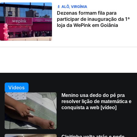
💄 ALÔ, VIRGÍNIA
Dezenas formam fila para
participar de inauguração da 1ª
loja da WePink em Goiânia
Videos
Menino usa dedo do pé pra
resolver lição de matemática e
conquista a web [vídeo]
Cleitinho volta atrás e pede