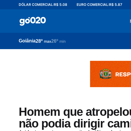
DÓLAR COMERCIAL:
R$ 5.08
EURO COMERCIAL:
R$ 5.87
Home
acontece agora
política
Goiânia
28º
26º
esporte
max
min
entretenimento
vídeos
pod020
Homem que atropelou
não podia dirigir cam