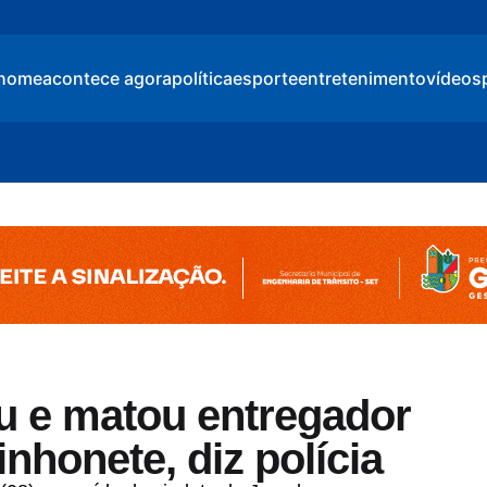
home
acontece agora
política
esporte
entretenimento
vídeos
 e matou entregador
inhonete, diz polícia