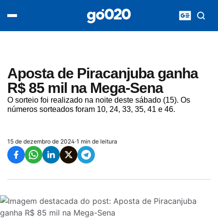
Home
acontece agora
política
esporte
entretenimento
Aposta de Piracanjuba ganha
vídeos
R$ 85 mil na Mega-Sena
pod020
O sorteio foi realizado na noite deste sábado (15). Os
números sorteados foram 10, 24, 33, 35, 41 e 46.
15 de dezembro de 2024
·
1 min de leitura