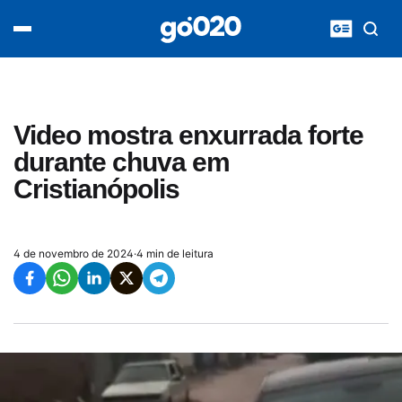
Home
acontece agora
política
esporte
entretenimento
Video mostra enxurrada forte
vídeos
durante chuva em
pod020
Cristianópolis
4 de novembro de 2024
·
4 min de leitura