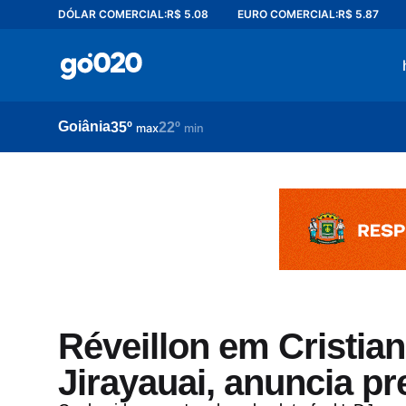
DÓLAR COMERCIAL:
R$ 5.08
EURO COMERCIAL:
R$ 5.87
Home
acontece agora
política
Goiânia
35º
22º
esporte
max
min
entretenimento
vídeos
pod020
Réveillon em Cristia
Jirayauai, anuncia pre