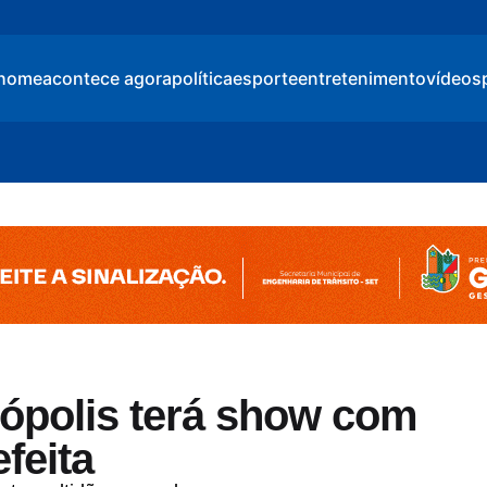
home
acontece agora
política
esporte
entretenimento
vídeos
nópolis terá show com
feita