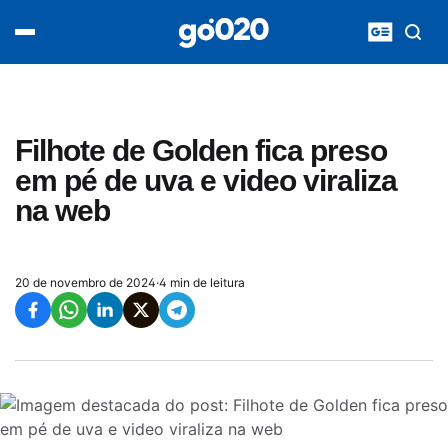
Home
acontece agora
política
esporte
entretenimento
Filhote de Golden fica preso
vídeos
em pé de uva e video viraliza
pod020
na web
20 de novembro de 2024
·
4 min de leitura