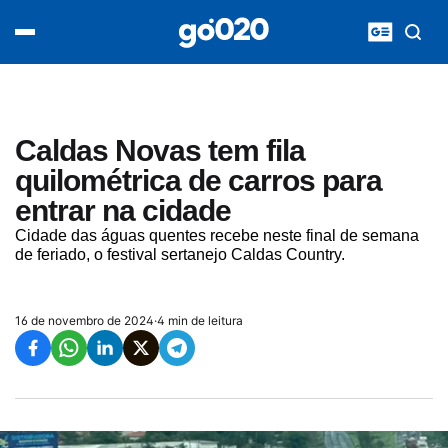
Home
acontece agora
política
esporte
entretenimento
Caldas Novas tem fila
vídeos
quilométrica de carros para
pod020
entrar na cidade
Cidade das águas quentes recebe neste final de semana
de feriado, o festival sertanejo Caldas Country.
16 de novembro de 2024
·
4 min de leitura