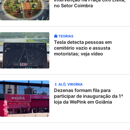
no Setor Coimbra
👻 TEORIAS
Tesla detecta pessoas em
cemitério vazio e assusta
motoristas; veja vídeo
💄 ALÔ, VIRGÍNIA
Dezenas formam fila para
participar de inauguração da 1ª
loja da WePink em Goiânia