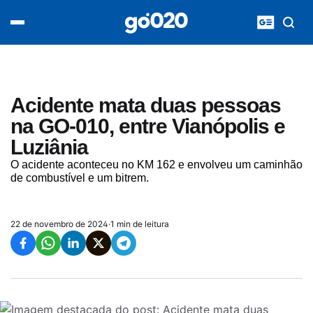
Home
acontece agora
política
esporte
entretenimento
Acidente mata duas pessoas
vídeos
na GO-010, entre Vianópolis e
pod020
Luziânia
O acidente aconteceu no KM 162 e envolveu um caminhão
de combustível e um bitrem.
22 de novembro de 2024
·
1 min de leitura