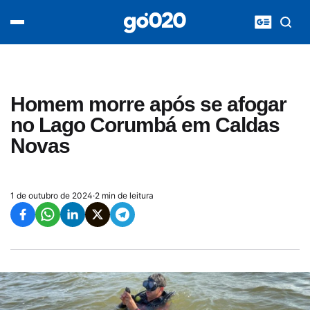
Home
acontece agora
política
esporte
entretenimento
Homem morre após se afogar
vídeos
no Lago Corumbá em Caldas
pod020
Novas
1 de outubro de 2024
·
2 min de leitura