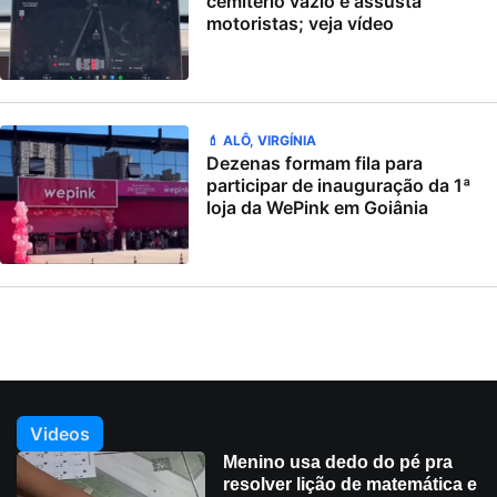
cemitério vazio e assusta
motoristas; veja vídeo
💄 ALÔ, VIRGÍNIA
Dezenas formam fila para
participar de inauguração da 1ª
loja da WePink em Goiânia
Videos
Menino usa dedo do pé pra
resolver lição de matemática e