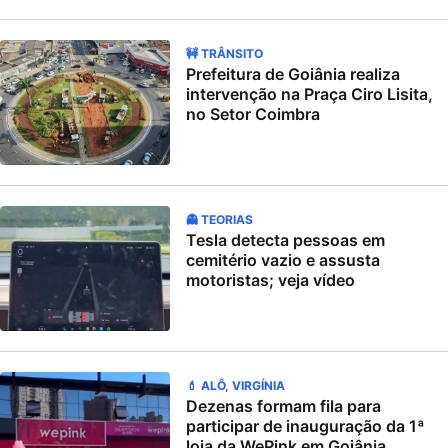
🚧 TRÂNSITO
Prefeitura de Goiânia realiza
intervenção na Praça Ciro Lisita,
no Setor Coimbra
👻 TEORIAS
Tesla detecta pessoas em
cemitério vazio e assusta
motoristas; veja vídeo
💄 ALÔ, VIRGÍNIA
Dezenas formam fila para
participar de inauguração da 1ª
loja da WePink em Goiânia