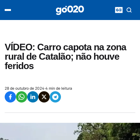
Home
acontece agora
política
esporte
entretenimento
VÍDEO: Carro capota na zona
vídeos
rural de Catalão; não houve
pod020
feridos
28 de outubro de 2024
·
4 min de leitura