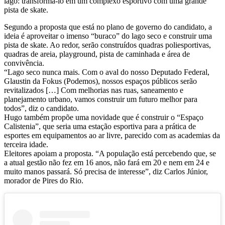
lago: transformá-lo em um complexo esportivo com uma grande
pista de skate.
Segundo a proposta que está no plano de governo do candidato, a
ideia é aproveitar o imenso “buraco” do lago seco e construir uma
pista de skate. Ao redor, serão construídos quadras poliesportivas,
quadras de areia, playground, pista de caminhada e área de
convivência.
“Lago seco nunca mais. Com o aval do nosso Deputado Federal,
Glaustin da Fokus (Podemos), nossos espaços públicos serão
revitalizados […] Com melhorias nas ruas, saneamento e
planejamento urbano, vamos construir um futuro melhor para
todos”, diz o candidato.
Hugo também propõe uma novidade que é construir o “Espaço
Calistenia”, que seria uma estação esportiva para a prática de
esportes em equipamentos ao ar livre, parecido com as academias da
terceira idade.
Eleitores apoiam a proposta. “A população está percebendo que, se
a atual gestão não fez em 16 anos, não fará em 20 e nem em 24 e
muito manos passará. Só precisa de interesse”, diz Carlos Júnior,
morador de Pires do Rio.