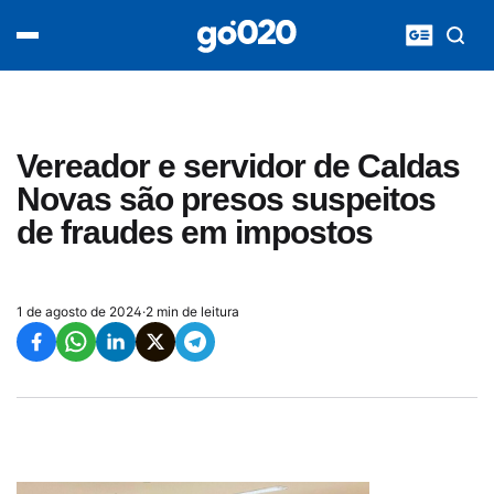
Home
acontece agora
política
esporte
entretenimento
Vereador e servidor de Caldas
vídeos
Novas são presos suspeitos
pod020
de fraudes em impostos
1 de agosto de 2024
·
2 min de leitura