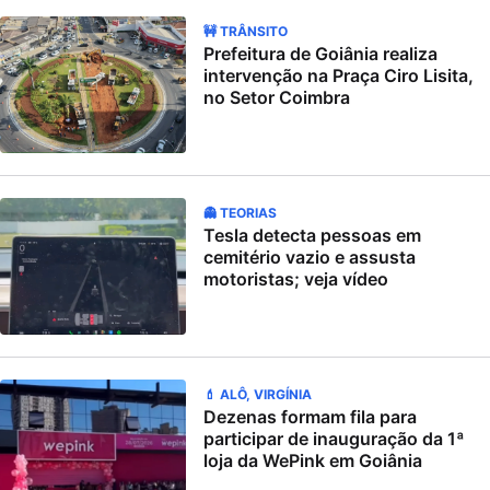
🚧 TRÂNSITO
Prefeitura de Goiânia realiza
intervenção na Praça Ciro Lisita,
no Setor Coimbra
👻 TEORIAS
Tesla detecta pessoas em
cemitério vazio e assusta
motoristas; veja vídeo
💄 ALÔ, VIRGÍNIA
Dezenas formam fila para
participar de inauguração da 1ª
loja da WePink em Goiânia