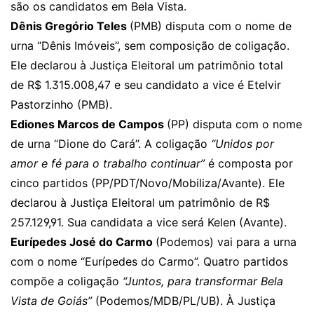
são os candidatos em Bela Vista.
Dênis Gregório Teles
(PMB) disputa com o nome de
urna “Dênis Imóveis”, sem composição de coligação.
Ele declarou à Justiça Eleitoral um patrimônio total
de R$ 1.315.008,47 e seu candidato a vice é Etelvir
Pastorzinho (PMB).
Ediones Marcos de Campos
(PP) disputa com o nome
de urna “Dione do Cará”. A coligação
“Unidos por
amor e fé para o trabalho continuar”
é composta por
cinco partidos (PP/PDT/Novo/Mobiliza/Avante). Ele
declarou à Justiça Eleitoral um patrimônio de R$
257.129,91. Sua candidata a vice será Kelen (Avante).
Eurípedes José do Carmo
(Podemos) vai para a urna
com o nome “Eurípedes do Carmo”. Quatro partidos
compõe a coligação
“Juntos, para transformar Bela
Vista de Goiás”
(Podemos/MDB/PL/UB). À Justiça