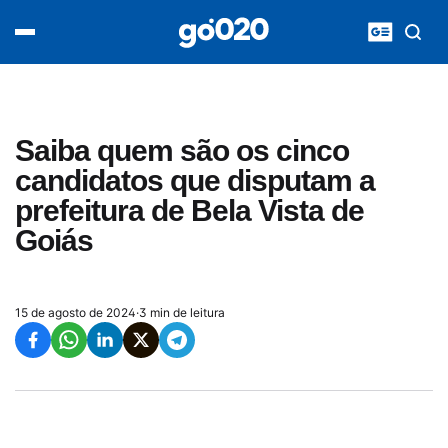
Home
acontece agora
política
esporte
entretenimento
Saiba quem são os cinco
vídeos
candidatos que disputam a
pod020
prefeitura de Bela Vista de
Goiás
15 de agosto de 2024
·
3 min de leitura