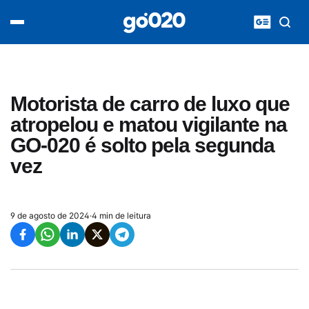
Home
acontece agora
política
esporte
entretenimento
Motorista de carro de luxo que
vídeos
atropelou e matou vigilante na
pod020
GO-020 é solto pela segunda
vez
9 de agosto de 2024
·
4 min de leitura