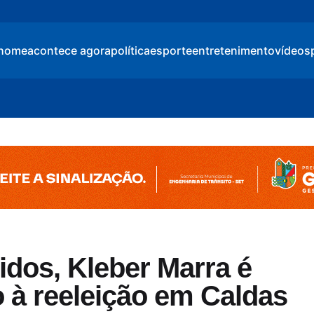
home
acontece agora
política
esporte
entretenimento
vídeos
idos, Kleber Marra é
o à reeleição em Caldas