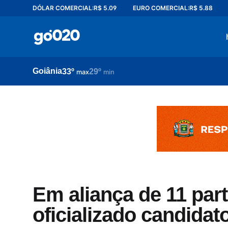
DÓLAR COMERCIAL:
R$ 5.09
EURO COMERCIAL:
R$ 5.88
Home
acontece agora
política
Goiânia
33º
29º
esporte
max
min
entretenimento
vídeos
pod020
Em aliança de 11 part
oficializado candidat