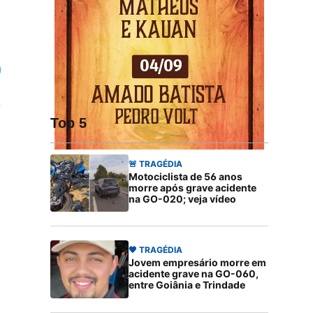
Top 5
🚨 TRAGÉDIA
Motociclista de 56 anos
morre após grave acidente
na GO-020; veja vídeo
🖤 TRAGÉDIA
Jovem empresário morre em
acidente grave na GO-060,
entre Goiânia e Trindade