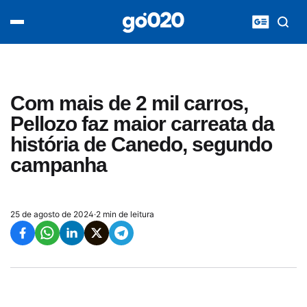
Home
acontece agora
política
esporte
entretenimento
Com mais de 2 mil carros,
vídeos
Pellozo faz maior carreata da
pod020
história de Canedo, segundo
campanha
25 de agosto de 2024
·
2 min de leitura