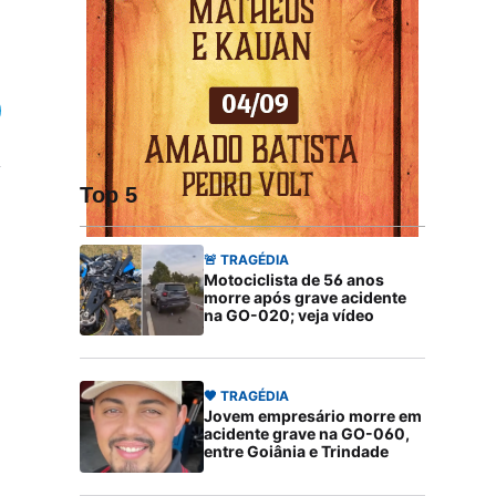
Top 5
🚨 TRAGÉDIA
Motociclista de 56 anos
morre após grave acidente
na GO-020; veja vídeo
🖤 TRAGÉDIA
Jovem empresário morre em
acidente grave na GO-060,
entre Goiânia e Trindade