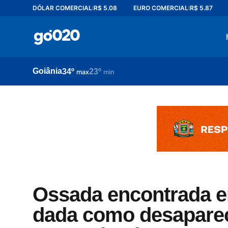
DÓLAR COMERCIAL:
R$ 5.08
EURO COMERCIAL:
R$ 5.87
Home
acontece agora
política
Goiânia
34º
23º
esporte
max
min
entretenimento
vídeos
pod020
Ossada encontrada e
dada como desaparec