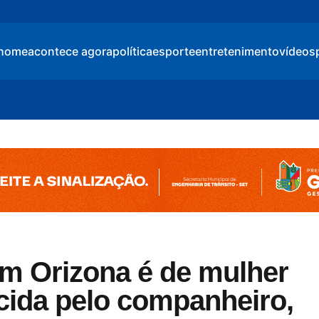
home
acontece agora
política
esporte
entretenimento
vídeos
m Orizona é de mulher
ida pelo companheiro,