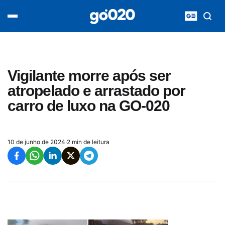
Home
acontece agora
política
esporte
entretenimento
Vigilante morre após ser
vídeos
atropelado e arrastado por
pod020
carro de luxo na GO-020
10 de junho de 2024
·
2 min de leitura