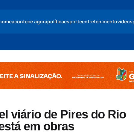
home
acontece agora
política
esporte
entretenimento
vídeos
l viário de Pires do Rio
 está em obras