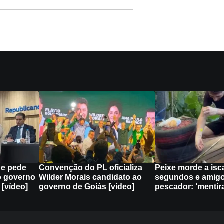
s e pede
Convenção do PL oficializa
Peixe morde a isc
o governo
Wilder Morais candidato ao
segundos e amigo
 [vídeo]
governo de Goiás [vídeo]
pescador: ‘mentira