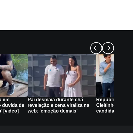
a em
Pai desmaia durante chá
Republicanos a
 duvida de
revelação e cena viraliza na
Cleitinho não ir
’ [vídeo]
web: ‘emoção demais’
candidatura ao