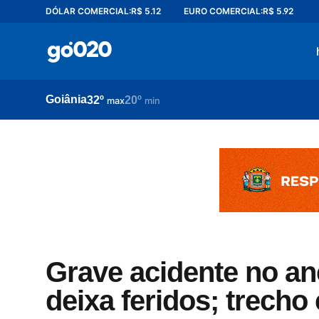
DÓLAR COMERCIAL:
R$ 5.12
EURO COMERCIAL:
R$ 5.92
Home
acontece agora
política
Goiânia
32º
20º
esporte
max
min
entretenimento
vídeos
pod020
Grave acidente no ane
deixa feridos; trecho