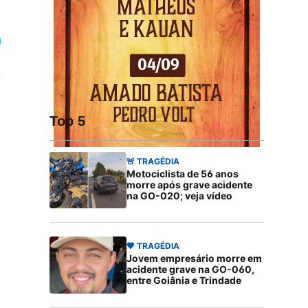
Top 5
🚨 TRAGÉDIA
Motociclista de 56 anos
morre após grave acidente
na GO-020; veja vídeo
🖤 TRAGÉDIA
Jovem empresário morre em
acidente grave na GO-060,
entre Goiânia e Trindade