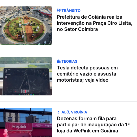
🚧 TRÂNSITO
Prefeitura de Goiânia realiza
intervenção na Praça Ciro Lisita,
no Setor Coimbra
👻 TEORIAS
Tesla detecta pessoas em
cemitério vazio e assusta
motoristas; veja vídeo
💄 ALÔ, VIRGÍNIA
Dezenas formam fila para
participar de inauguração da 1ª
loja da WePink em Goiânia