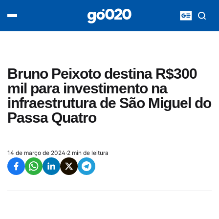
Home
acontece agora
política
esporte
entretenimento
Bruno Peixoto destina R$300
vídeos
mil para investimento na
pod020
infraestrutura de São Miguel do
Passa Quatro
14 de março de 2024
·
2 min de leitura