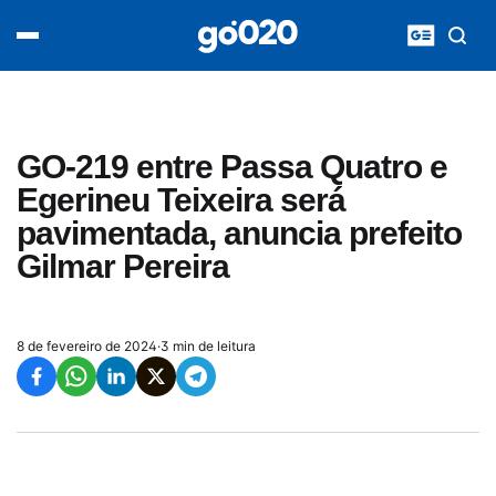
Home
acontece agora
política
esporte
entretenimento
GO-219 entre Passa Quatro e
vídeos
Egerineu Teixeira será
pod020
pavimentada, anuncia prefeito
Gilmar Pereira
8 de fevereiro de 2024
·
3 min de leitura