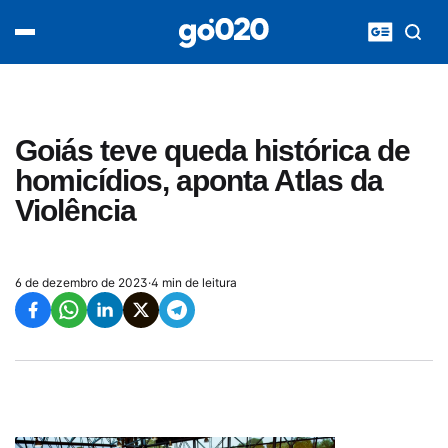
Home
acontece agora
política
esporte
entretenimento
Goiás teve queda histórica de
vídeos
homicídios, aponta Atlas da
pod020
Violência
6 de dezembro de 2023
·
4 min de leitura