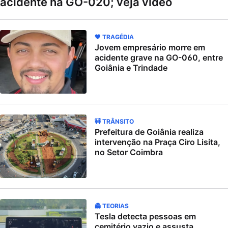
acidente na GO-020; veja vídeo
🖤 TRAGÉDIA
Jovem empresário morre em
acidente grave na GO-060, entre
Goiânia e Trindade
🚧 TRÂNSITO
Prefeitura de Goiânia realiza
intervenção na Praça Ciro Lisita,
no Setor Coimbra
👻 TEORIAS
Tesla detecta pessoas em
cemitério vazio e assusta