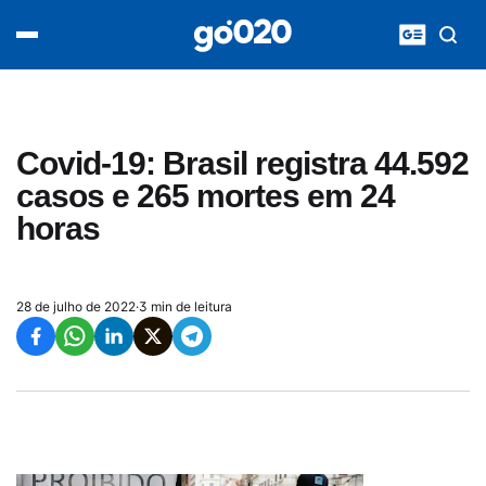
Home
acontece agora
política
esporte
entretenimento
Covid-19: Brasil registra 44.592
vídeos
casos e 265 mortes em 24
pod020
horas
28 de julho de 2022
·
3 min de leitura