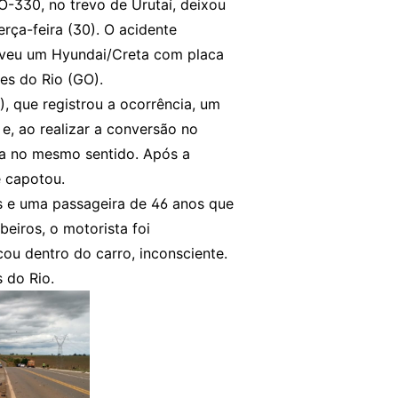
-330, no trevo de Urutaí, deixou
rça-feira (30). O acidente
lveu um Hyundai/Creta com placa
es do Rio (GO).
, que registrou a ocorrência, um
 e, ao realizar a conversão no
uia no mesmo sentido. Após a
e capotou.
s e uma passageira de 46 anos que
eiros, o motorista foi
cou dentro do carro, inconsciente.
 do Rio.