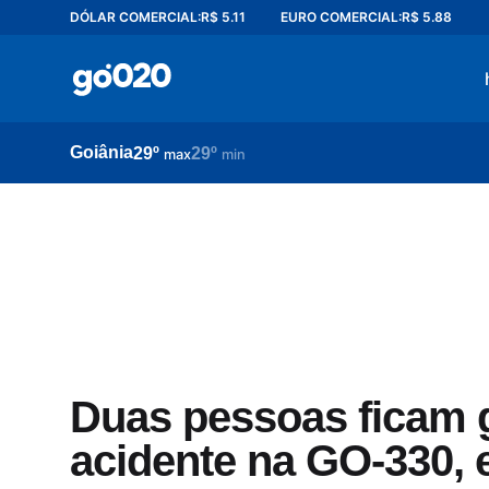
DÓLAR COMERCIAL:
R$ 5.11
EURO COMERCIAL:
R$ 5.88
Home
acontece agora
política
Goiânia
29º
29º
esporte
max
min
entretenimento
vídeos
pod020
Duas pessoas ficam 
acidente na GO-330, 