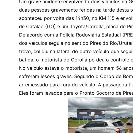
Um grave acidente envolvendo dois veículos na GO
duas pessoas gravemente feridas na tarde desta te
aconteceu por volta das 14h30, no KM 115 e envo
de Catalão (GO) e um Toyota/Corolla, placa de Pir
De acordo com a Polícia Rodoviária Estadual (PRE)
dos veículos seguia no sentido Pires do Rio/Urutaí
trevo, colidiu na lateral do outro veículo que seg
batida, o motorista do Corolla perdeu o controle 
No veículo estava o motorista, um homem 56 ano
sofreram lesões graves. Segundo o Corpo de Bomb
arremessado para fora do veículo. A passageira fi
Eles foram levados para o Pronto Socorro de Pires