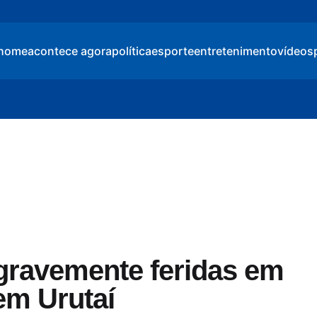
home
acontece agora
política
esporte
entretenimento
vídeos
gravemente feridas em
em Urutaí