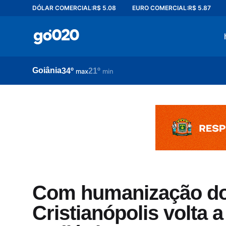
DÓLAR COMERCIAL:
R$ 5.08
EURO COMERCIAL:
R$ 5.87
Home
acontece agora
política
Goiânia
34º
21º
esporte
max
min
entretenimento
vídeos
pod020
Com humanização do 
Cristianópolis volta a