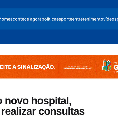
home
acontece agora
política
esporte
entretenimento
vídeos
novo hospital,
 realizar consultas