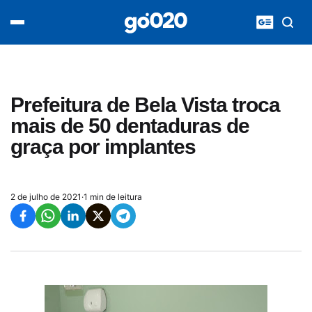
Home
acontece agora
política
esporte
entretenimento
Prefeitura de Bela Vista troca
vídeos
mais de 50 dentaduras de
pod020
graça por implantes
2 de julho de 2021
·
1 min de leitura