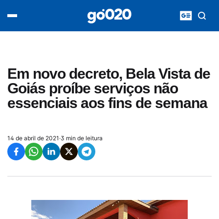
Home
acontece agora
política
esporte
entretenimento
Em novo decreto, Bela Vista de
vídeos
Goiás proíbe serviços não
pod020
essenciais aos fins de semana
14 de abril de 2021
·
3 min de leitura