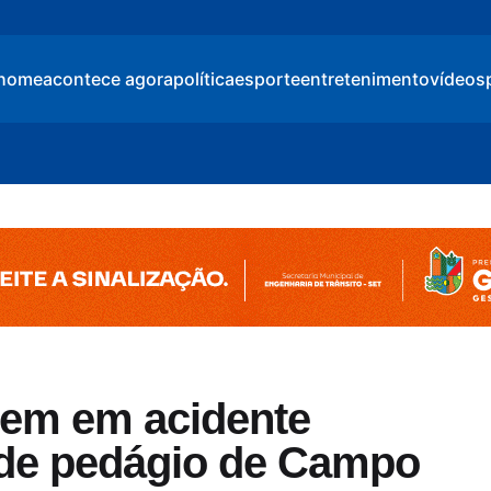
home
acontece agora
política
esporte
entretenimento
vídeos
rem em acidente
 de pedágio de Campo