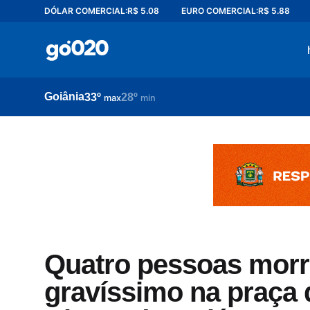
DÓLAR COMERCIAL:
R$ 5.08
EURO COMERCIAL:
R$ 5.88
Home
acontece agora
política
Goiânia
33º
28º
esporte
max
min
entretenimento
vídeos
pod020
Quatro pessoas mor
gravíssimo na praça