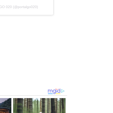
 GO 020 (@portalgo020)