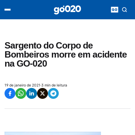
Home
acontece agora
política
esporte
entretenimento
Sargento do Corpo de
vídeos
Bombeiros morre em acidente
pod020
na GO-020
19 de janeiro de 2021
·
3 min de leitura