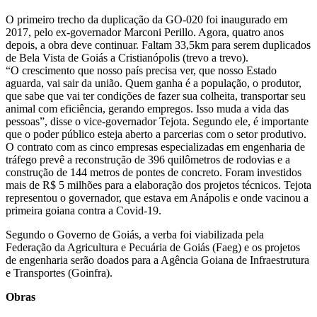
O primeiro trecho da duplicação da GO-020 foi inaugurado em
2017, pelo ex-governador Marconi Perillo. Agora, quatro anos
depois, a obra deve continuar. Faltam 33,5km para serem duplicados
de Bela Vista de Goiás a Cristianópolis (trevo a trevo).
“O crescimento que nosso país precisa ver, que nosso Estado
aguarda, vai sair da união. Quem ganha é a população, o produtor,
que sabe que vai ter condições de fazer sua colheita, transportar seu
animal com eficiência, gerando empregos. Isso muda a vida das
pessoas”, disse o vice-governador Tejota. Segundo ele, é importante
que o poder público esteja aberto a parcerias com o setor produtivo.
O contrato com as cinco empresas especializadas em engenharia de
tráfego prevê a reconstrução de 396 quilômetros de rodovias e a
construção de 144 metros de pontes de concreto. Foram investidos
mais de R$ 5 milhões para a elaboração dos projetos técnicos. Tejota
representou o governador, que estava em Anápolis e onde vacinou a
primeira goiana contra a Covid-19.
Segundo o Governo de Goiás, a verba foi viabilizada pela
Federação da Agricultura e Pecuária de Goiás (Faeg) e os projetos
de engenharia serão doados para a Agência Goiana de Infraestrutura
e Transportes (Goinfra).
Obras