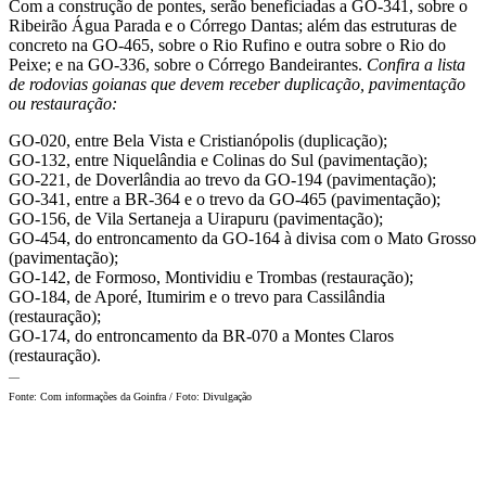
Com a construção de pontes, serão beneficiadas a GO-341, sobre o
Ribeirão Água Parada e o Córrego Dantas; além das estruturas de
concreto na GO-465, sobre o Rio Rufino e outra sobre o Rio do
Peixe; e na GO-336, sobre o Córrego Bandeirantes.
Confira a lista
de rodovias goianas que devem receber duplicação, pavimentação
ou restauração:
GO-020, entre Bela Vista e Cristianópolis (duplicação);
GO-132, entre Niquelândia e Colinas do Sul (pavimentação);
GO-221, de Doverlândia ao trevo da GO-194 (pavimentação);
GO-341, entre a BR-364 e o trevo da GO-465 (pavimentação);
GO-156, de Vila Sertaneja a Uirapuru (pavimentação);
GO-454, do entroncamento da GO-164 à divisa com o Mato Grosso
(pavimentação);
GO-142, de Formoso, Montividiu e Trombas (restauração);
GO-184, de Aporé, Itumirim e o trevo para Cassilândia
(restauração);
GO-174, do entroncamento da BR-070 a Montes Claros
(restauração).
—
Fonte: Com informações da Goinfra / Foto: Divulgação