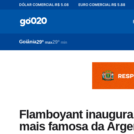
DÓLAR COMERCIAL:
R$ 5.08
EURO COMERCIAL:
R$ 5.88
Home
acontece agora
política
Goiânia
29º
29º
esporte
max
min
entretenimento
vídeos
pod020
Flamboyant inaugura 
mais famosa da Arge