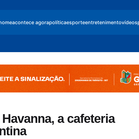
home
acontece agora
política
esporte
entretenimento
vídeos
Havanna, a cafeteria
ntina