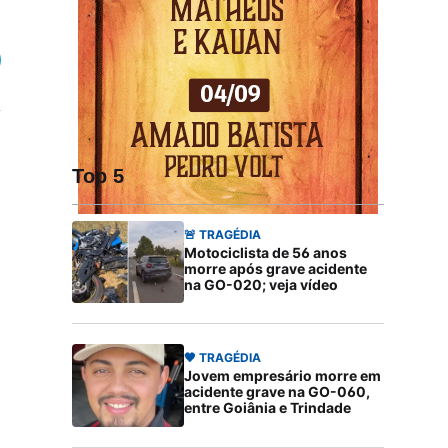
Top 5
🚨 TRAGÉDIA
Motociclista de 56 anos
morre após grave acidente
na GO-020; veja vídeo
🖤 TRAGÉDIA
Jovem empresário morre em
acidente grave na GO-060,
entre Goiânia e Trindade