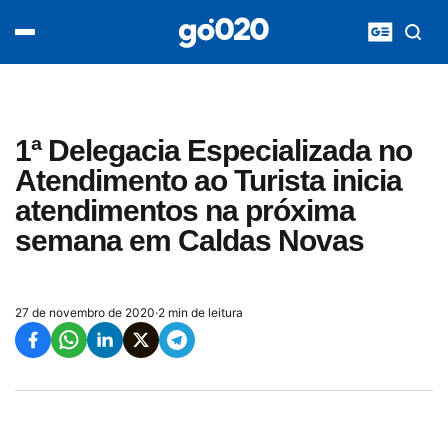
Home
acontece agora
política
esporte
entretenimento
1ª Delegacia Especializada no
vídeos
Atendimento ao Turista inicia
pod020
atendimentos na próxima
semana em Caldas Novas
27 de novembro de 2020
·
2 min de leitura