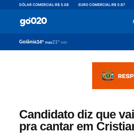
DÓLAR COMERCIAL:
R$ 5.08
EURO COMERCIAL:
R$ 5.87
Home
acontece agora
política
Goiânia
34º
21º
esporte
max
min
entretenimento
vídeos
pod020
Candidato diz que va
pra cantar em Cristia