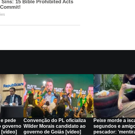
s e pede
Convenção do PL oficializa
Peixe morde a isc
o governo
Wilder Morais candidato ao
segundos e amigo
 [vídeo]
governo de Goiás [vídeo]
pescador: ‘mentira