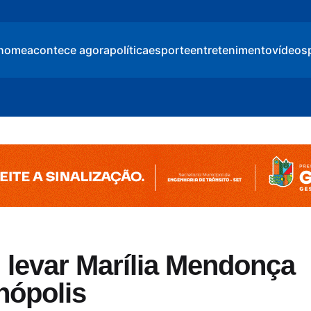
home
acontece agora
política
esporte
entretenimento
vídeos
i levar Marília Mendonça
nópolis