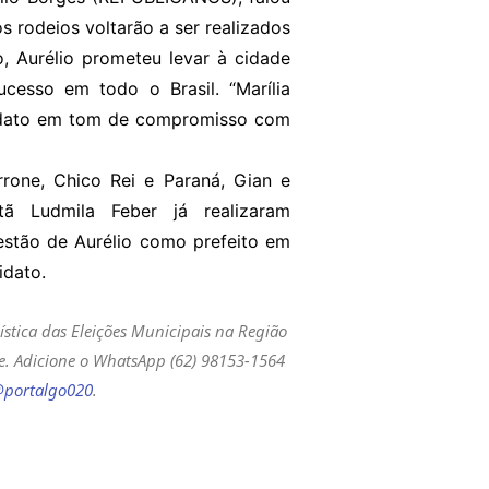
s rodeios voltarão a ser realizados
, Aurélio prometeu levar à cidade
ucesso em todo o Brasil. “Marília
didato em tom de compromisso com
rone, Chico Rei e Paraná, Gian e
ã Ludmila Feber já realizaram
estão de Aurélio como prefeito em
didato.
ística das Eleições Municipais na Região
de. Adicione o WhatsApp (62) 98153-1564
portalgo020
.