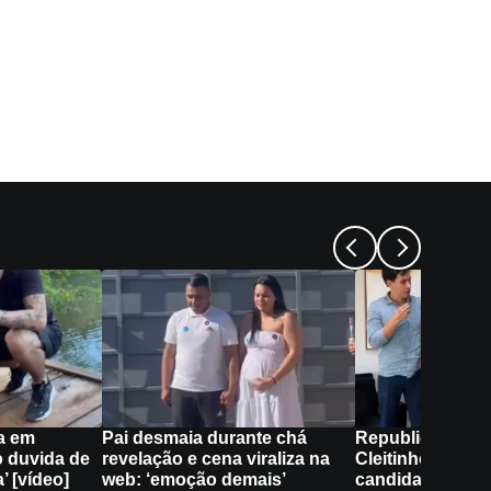
a em
Pai desmaia durante chá
Republicanos a
 duvida de
revelação e cena viraliza na
Cleitinho não ir
’ [vídeo]
web: ‘emoção demais’
candidatura ao