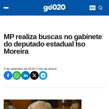
Home
acontece agora
política
esporte
entretenimento
MP realiza buscas no gabinete
vídeos
do deputado estadual Iso
pod020
Moreira
3 de setembro de 2020
·
2 min de leitura