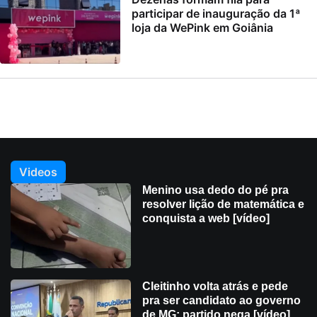
participar de inauguração da 1ª
loja da WePink em Goiânia
Videos
Menino usa dedo do pé pra
resolver lição de matemática e
conquista a web [vídeo]
Cleitinho volta atrás e pede
pra ser candidato ao governo
de MG; partido nega [vídeo]