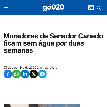
Home
acontece agora
política
esporte
entretenimento
Moradores de Senador Canedo
vídeos
ficam sem água por duas
pod020
semanas
23 de setembro de 2020
·
2 min de leitura