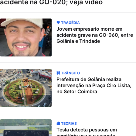
acidente na GO-020; veja vídeo
🖤 TRAGÉDIA
Jovem empresário morre em
acidente grave na GO-060, entre
Goiânia e Trindade
🚧 TRÂNSITO
Prefeitura de Goiânia realiza
intervenção na Praça Ciro Lisita,
no Setor Coimbra
👻 TEORIAS
Tesla detecta pessoas em
cemitério vazio e assusta