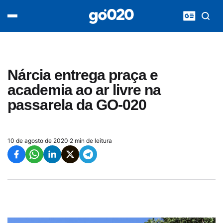
Home
acontece agora
política
esporte
entretenimento
Nárcia entrega praça e
vídeos
academia ao ar livre na
pod020
passarela da GO-020
10 de agosto de 2020
·
2 min de leitura