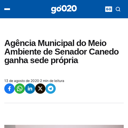
Home
acontece agora
política
esporte
entretenimento
Agência Municipal do Meio
vídeos
Ambiente de Senador Canedo
pod020
ganha sede própria
13 de agosto de 2020
·
2 min de leitura